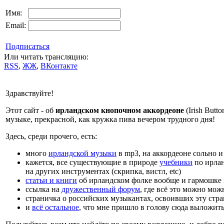
Имя:
Email:
Подписаться
Или читать трансляцию:
RSS
,
ЖЖ
,
ВКонтакте
Здравствуйте!
Этот сайт - об
ирландском кнопочном аккордеоне
(Irish Butt
музыке, прекрасной, как кружка пива вечером трудного дня!
Здесь, среди прочего, есть:
много
ирландской музыки
в mp3, на аккордеоне сольно и
кажется, все существующие в природе
учебники
по ирлан
на других инструментах (скрипка, вистл, etc)
статьи и книги
об ирландском фолке вообще и гармошке 
ссылка на
дружественный форум
, где всё это можно мож
страничка о российских музыкантах, освоивших эту стр
и
всё остальное
, что мне пришло в голову сюда выложит