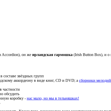
on Accordion), он же
ирландская гармошка
(Irish Button Box), и
 в составе звёздных групп
дскому аккордеону в виде книг, CD и DVD; а
сборники мелодий
в частности
но обсудить
анную коробку -
нас мало, но мы в тельняшках!
ь